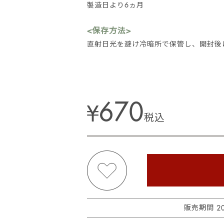
製造日より6ヵ月
<保存方法>
直射日光を避け冷暗所で保管し、開封後
670
¥
税込
販売期間
2