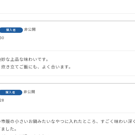
非公開
購入者
30
妙な上品な味わいです。

、炊き立てご飯にも、よく合います。
非公開
購入者
28
の市販の小さいお鍋みたいなやつに入れたところ、すごく味わい深
ました。
