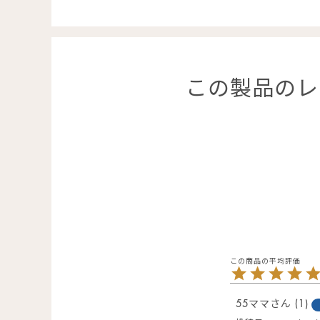
この製品のレ
55ママ
1