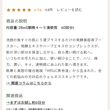
64
4.94
商品の説明
内容量:28ml(朝晩４～５滴使用 60回分)
洗顔の後すぐの肌に５滴プラスするだけの発酵美容液ブー
スター。発酵エキスやハーブエキスのコンプレックスが、
肌の深い部分を保湿しながら、自ら潤い続ける肌へ。
いつものお手入れに加え、使い続けることで、ハリ、弾
力、潤い、キメ、透明感にあふれた肌へ導きます。
医療と美容の複合施設「WELLC表参道」から生まれた、全
ての肌悩みの方対応のウェルネススキンケアです。
→ 関連コラムはこちらから
関連商品
→まずはお試し約6日分
※お一人様一回限り、送料無料(郵便)でお届けいたします。