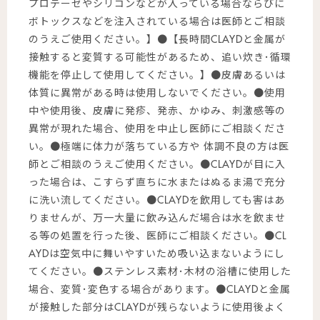
プロテーゼやシリコンなどが入っている場合ならびに
ボトックスなどを注入されている場合は医師とご相談
のうえご使用ください。】●【長時間CLAYDと金属が
接触すると変質する可能性があるため、追い炊き･循環
機能を停止して使用してください。】●皮膚あるいは
体質に異常がある時は使用しないでください。●使用
中や使用後、皮膚に発疹、発赤、かゆみ、刺激感等の
異常が現れた場合、使用を中止し医師にご相談くださ
い。●極端に体力が落ちている方や 体調不良の方は医
師とご相談のうえご使用ください。●CLAYDが目に入
った場合は、こすらず直ちに水またはぬるま湯で充分
に洗い流してください。●CLAYDを飲用しても害はあ
りませんが、万一大量に飲み込んだ場合は水を飲ませ
る等の処置を行った後、医師にご相談ください。●CL
AYDは空気中に舞いやすいため吸い込まないようにし
てください。●ステンレス素材･木材の浴槽に使用した
場合、変質･変色する場合があります。●CLAYDと金属
が接触した部分はCLAYDが残らないように使用後よく