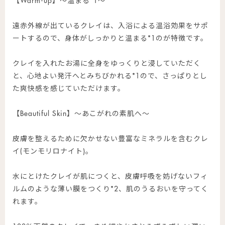
【Warm-up】～温まる*1～
遠赤外線が出ているクレイは、入浴による温浴効果をサポ
ートするので、身体がしっかりと温まる*1のが特徴です。
クレイを入れたお湯に全身をゆっくりと浸していただく
と、心地よい発汗へとみちびかれる*1ので、さっぱりとし
た爽快感を感じていただけます。
【Beautiful Skin】〜あこがれの素肌へ〜
皮膚を整えるために欠かせない豊富なミネラルを含むクレ
イ(モンモリロナイト)。
水にとけたクレイが肌につくと、皮膚呼吸を妨げないフィ
ルムのような薄い膜をつくり*2、肌のうるおいを守ってく
れます。