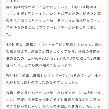
腸と脳は関係が深いと言われるとおり、お腹の環境はスト
レスの影響を受けやすく、たとえば不安が強い状態だと腸
の働きが悪くなりやすいため、そういった精神的なストレ
スをゆるめることにフラワーレメディが必要と考えまし
た。
4.
OKURU
は肝臓のサポートを目的に監修しています。腸と
腎臓を整えて、解毒の出口をつくってから、肝臓の機能を
高めるため、1.NAGASUから3.YURUMUを摂取して2週間
経ったところから飲み始めてもらいます。
WELLC：解毒は肝臓というイメージがあるのですが、4.O
KURUだけ飲むのではだめなのでしょうか？
森嶌：便と尿から出せる状態、出口ができている状態でな
いと、肝臓から毒素を排出させても毒素が身体の中に戻っ
てきて巡ってしまい、かえって不調になる方もいらっしゃ