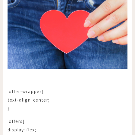
.offer-wrapper{
text-align: center;
}
.offers{
display: flex;