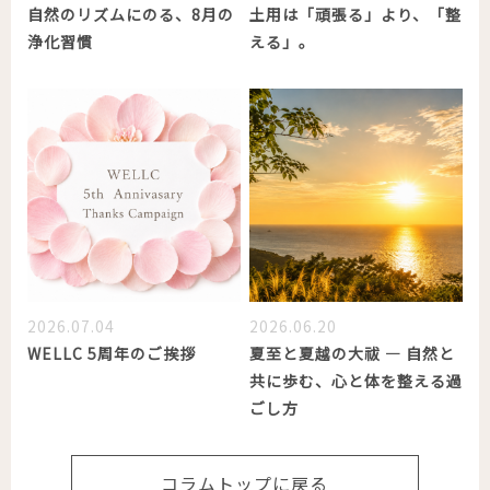
自然のリズムにのる、8月の
土用は「頑張る」より、「整
浄化習慣
える」。
2026.07.04
2026.06.20
WELLC 5周年のご挨拶
夏至と夏越の大祓 ― 自然と
共に歩む、心と体を整える過
ごし方
コラムトップに戻る