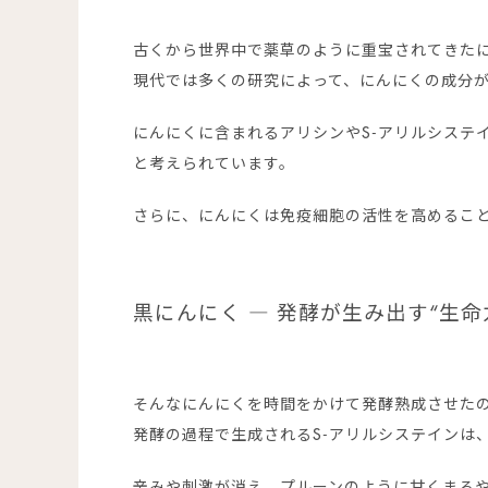
古くから世界中で薬草のように重宝されてきた
現代では多くの研究によって、にんにくの成分
にんにくに含まれるアリシンやS-アリルシステ
と考えられています。
さらに、にんにくは免疫細胞の活性を高めるこ
黒にんにく ― 発酵が生み出す“生命
そんなにんにくを時間をかけて発酵熟成させた
発酵の過程で生成されるS-アリルシステインは
辛みや刺激が消え、プルーンのように甘くまろや