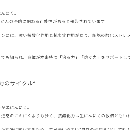
にんにく。
ががんの予防に関わる可能性があると報告されています。
インには、強い抗酸化作用と抗炎症作用があり、細胞の酸化ストレ
とでも知られ、身体が本来持つ「治る力」「防ぐ力」をサポートし
力のサイクル”
のが黒にんにく。
、通常のにんにくよりも多く、抗酸化力は生にんにくの数倍ともい
かな味に変化するため、毎日続けやすい“自然の健康食”としても