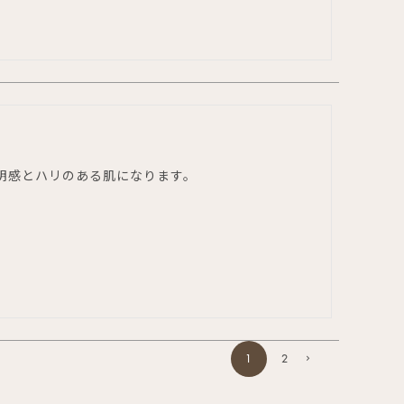
感とハリのある肌になります。

1
2