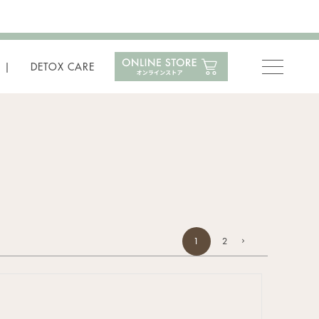
DETOX CARE
1
2